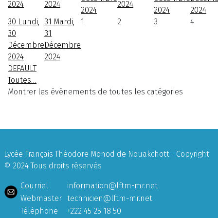
2024
2024
2024
2024
2024
2024
30
Lundi,
31
Mardi,
1
2
3
4
30
31
Décembre
Décembre
2024
2024
DEFAULT
Toutes…
Montrer les évènements de toutes les catégories
Lycée Français Théodore Monod de Nouakchott - Copyright
© 2024 Tous droits réservés
Courriel
information@lftm-mr.net
Webmaster
technicien@lftm-mr.net
Téléphone
+222 45 25 18 50