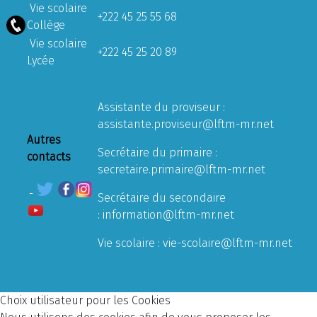
Vie scolaire
+222 45 25 55 68
Collège
Vie scolaire
+222 45 25 20 89
Lycée
Assistante du proviseur :
assistante.proviseur@lftm-mr.net
Autres
Secrétaire du primaire :
contacts
secretaire.primaire@lftm-mr.net
Secrétaire du secondaire
:
information@lftm-mr.net
Vie scolaire :
vie-scolaire@lftm-mr.net
Choix utilisateur pour les Cookies