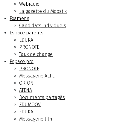
Webradio
La gazette du Moostik
Examens
Candidats individuels
Espace parents
EDUKA
PRONOTE
Taux de change
Espace pro
PRONOTE
Messagerie AEFE
ORION
ATENA
Documents partagés
EDUMOOV
EDUKA
Messagerie lftm