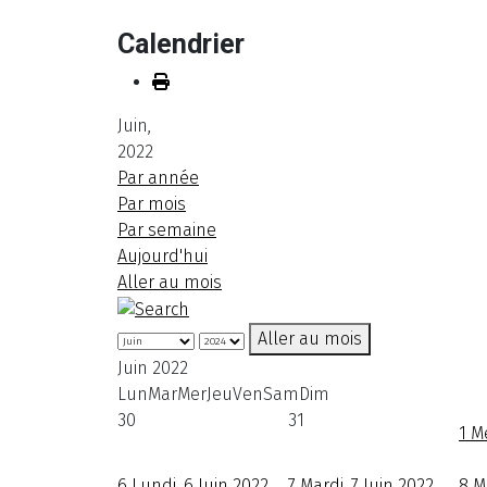
Calendrier
Juin,
2022
Par année
Par mois
Par semaine
Aujourd'hui
Aller au mois
Aller au mois
Juin 2022
Lun
Mar
Mer
Jeu
Ven
Sam
Dim
30
31
1
Me
6
Lundi, 6 Juin 2022
7
Mardi, 7 Juin 2022
8
M