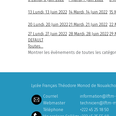
13
Lundi, 13 Juin 2022
14
Mardi, 14 Juin 2022
15
M
20
Lundi, 20 Juin 2022
21
Mardi, 21 Juin 2022
22
27
Lundi, 27 Juin 2022
28
Mardi, 28 Juin 2022
29
DEFAULT
Toutes…
Montrer les évènements de toutes les catégor
Lycée Français Théodore Monod de Nouakchott
Courriel
information@lftm-
Webmaster
technicien@lftm-m
Téléphone
+222 45 25 18 50