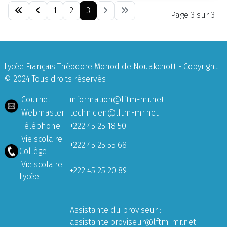
1
2
3
Page 3 sur 3
Lycée Français Théodore Monod de Nouakchott - Copyright
© 2024 Tous droits réservés
Courriel
information@lftm-mr.net
Webmaster
technicien@lftm-mr.net
Téléphone
+222 45 25 18 50
Vie scolaire
+222 45 25 55 68
Collège
Vie scolaire
+222 45 25 20 89
Lycée
Assistante du proviseur :
assistante.proviseur@lftm-mr.net