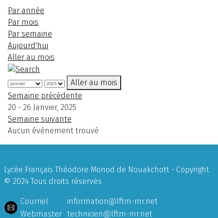
Par année
Par mois
Par semaine
Aujourd'hui
Aller au mois
Aller au mois
Semaine précédente
20 - 26 Janvier, 2025
Semaine suivante
Aucun évènement trouvé
Lycée Français Théodore Monod de Nouakchott - Copyright
© 2024 Tous droits réservés
Courriel
information@lftm-mr.net
Webmaster
technicien@lftm-mr.net