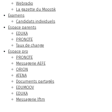
Webradio
La gazette du Moostik
Examens
Candidats individuels
Espace parents
EDUKA
PRONOTE
Taux de change
Espace pro
PRONOTE
Messagerie AEFE
ORION
ATENA
Documents partagés
EDUMOOV
EDUKA
Messagerie lftm