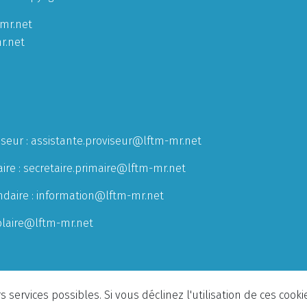
mr.net
r.net
iseur :
assistante.proviseur@lftm-mr.net
ire :
secretaire.primaire@lftm-mr.net
ndaire :
information@lftm-mr.net
olaire@lftm-mr.net
 services possibles. Si vous déclinez l'utilisation de ces cook