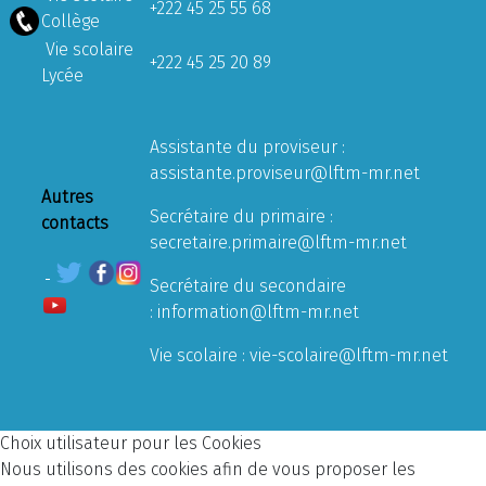
+222 45 25 55 68
Collège
Vie scolaire
+222 45 25 20 89
Lycée
Assistante du proviseur :
assistante.proviseur@lftm-mr.net
Autres
Secrétaire du primaire :
contacts
secretaire.primaire@lftm-mr.net
Secrétaire du secondaire
:
information@lftm-mr.net
Vie scolaire :
vie-scolaire@lftm-mr.net
Choix utilisateur pour les Cookies
Nous utilisons des cookies afin de vous proposer les