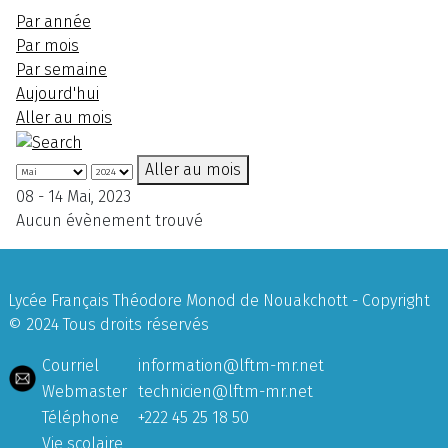
Par année
Par mois
Par semaine
Aujourd'hui
Aller au mois
Aller au mois
08 - 14 Mai, 2023
Aucun évènement trouvé
Lycée Français Théodore Monod de Nouakchott - Copyright
© 2024 Tous droits réservés
Courriel
information@lftm-mr.net
Webmaster
technicien@lftm-mr.net
Téléphone
+222 45 25 18 50
Vie scolaire