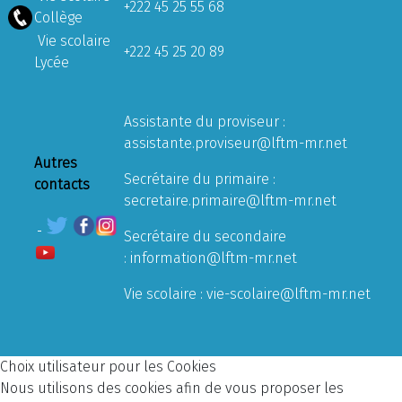
+222 45 25 55 68
Collège
Vie scolaire
+222 45 25 20 89
Lycée
Assistante du proviseur :
assistante.proviseur@lftm-mr.net
Autres
Secrétaire du primaire :
contacts
secretaire.primaire@lftm-mr.net
Secrétaire du secondaire
:
information@lftm-mr.net
Vie scolaire :
vie-scolaire@lftm-mr.net
Choix utilisateur pour les Cookies
Nous utilisons des cookies afin de vous proposer les