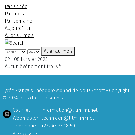
Par année
Par mois
Par semaine
Aujourd'hui
Aller au mois
Aller au mois
02 - 08 Janvier, 2023
Aucun évènement trouvé
Lycée Français Théodore Monod de Nouakchott - Copyright
© 2024 Tous droits réservés
Courriel
information@lftm-mr.net
Webmaster
technicien@lftm-mr.net
Téléphone
+222 45 25 18 50
Vie scolaire