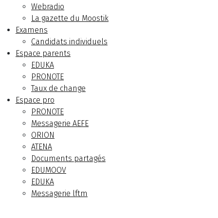
Webradio
La gazette du Moostik
Examens
Candidats individuels
Espace parents
EDUKA
PRONOTE
Taux de change
Espace pro
PRONOTE
Messagerie AEFE
ORION
ATENA
Documents partagés
EDUMOOV
EDUKA
Messagerie lftm