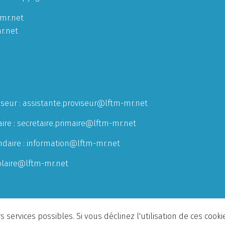
mr.net
r.net
iseur :
assistante.proviseur@lftm-mr.net
ire :
secretaire.primaire@lftm-mr.net
ndaire :
information@lftm-mr.net
olaire@lftm-mr.net
 services possibles. Si vous déclinez l'utilisation de ces cook