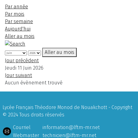
Par année
Par mois
Par semaine
Aujourd'hui
Aller au mois
Aller au mois
Jour précédent
Jeudi 11 Juin 2026
Jour suivant
Aucun évènement trouvé
Lycée Français Théodore Monod de Nouakchott - Copyright
© 2024 Tous droits réservés
Courriel
information@lftm-mr.net
Webmaster
technicien@lftm-mr.net