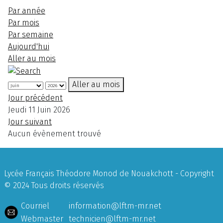
Par année
Par mois
Par semaine
Aujourd'hui
Aller au mois
Aller au mois
Jour précédent
Jeudi 11 Juin 2026
Jour suivant
Aucun évènement trouvé
Lycée Français Théodore Monod de Nouakchott - Copyright
© 2024 Tous droits réservés
Courriel
information@lftm-mr.net
Webmaster
technicien@lftm-mr.net