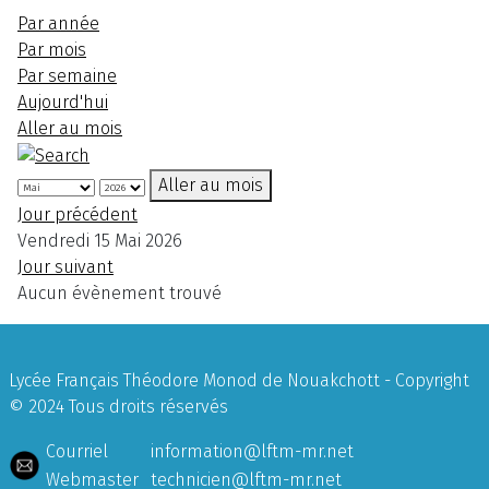
Par année
Par mois
Par semaine
Aujourd'hui
Aller au mois
Aller au mois
Jour précédent
Vendredi 15 Mai 2026
Jour suivant
Aucun évènement trouvé
Lycée Français Théodore Monod de Nouakchott - Copyright
© 2024 Tous droits réservés
Courriel
information@lftm-mr.net
Webmaster
technicien@lftm-mr.net