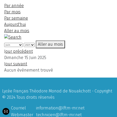
Par année
Par mois
Par semaine
Aujourd'hui
Aller au mois
Aller au mois
Jour précédent
Dimanche 15 Juin 2025
Jour suivant
Aucun évènement trouvé
Lycée Français Théodore Monod de Nouakchott - Copyright
© 2024 Tous droits réservés
Courriel
information@lftm-mr.net
Webmaster
technicien@lftm-mr.net