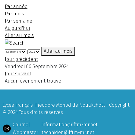
Par année
Par mois
Par semaine
Aujourd'hui
Aller au mois
Aller au mois
Jour précédent
Vendredi 06 Septembre 2024
Jour suivant
Aucun évènement trouvé
Lycée Français Théodore Monod de Nouakchott - Copyright
© 2024 Tous droits réservés
Courriel
information@lftm-mr.net
Webmaster
technicien@lftm-mr.net