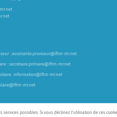
mr.net
r.net
iseur :
assistante.proviseur@lftm-mr.net
ire :
secretaire.primaire@lftm-mr.net
ndaire :
information@lftm-mr.net
olaire@lftm-mr.net
 services possibles. Si vous déclinez l'utilisation de ces cook