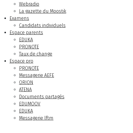
Webradio
La gazette du Moostik
Examens
Candidats individuels
Espace parents
EDUKA
PRONOTE
Taux de change
Espace pro
PRONOTE
Messagerie AEFE
ORION
ATENA
Documents partagés
EDUMOOV
EDUKA
Messagerie lftm