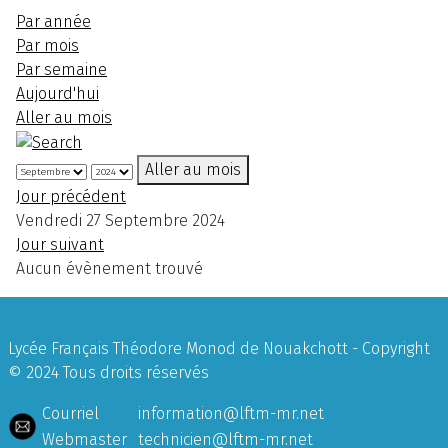
Par année
Par mois
Par semaine
Aujourd'hui
Aller au mois
Aller au mois
Jour précédent
Vendredi 27 Septembre 2024
Jour suivant
Aucun évènement trouvé
Lycée Français Théodore Monod de Nouakchott - Copyright
© 2024 Tous droits réservés
Courriel
information@lftm-mr.net
Webmaster
technicien@lftm-mr.net