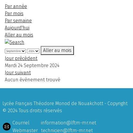
Par année
Par mois
Par semaine
Aujourd'hui
Aller au mois
Aller au mois
Jour précédent
Mardi 24 Septembre 2024
Jour suivant
Aucun évènement trouvé
Lycée Français Théodore Monod de Nouakchott - Copyright
© 2024 Tous droits réservés
Courriel
information@lftm-mr.net
Webmaster
technicien@lftm-mr.net