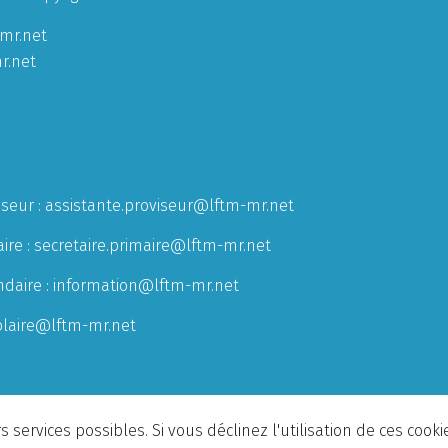
mr.net
r.net
iseur :
assistante.proviseur@lftm-mr.net
ire :
secretaire.primaire@lftm-mr.net
ndaire :
information@lftm-mr.net
olaire@lftm-mr.net
 services possibles. Si vous déclinez l'utilisation de ces cook