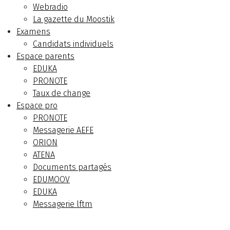
Webradio
La gazette du Moostik
Examens
Candidats individuels
Espace parents
EDUKA
PRONOTE
Taux de change
Espace pro
PRONOTE
Messagerie AEFE
ORION
ATENA
Documents partagés
EDUMOOV
EDUKA
Messagerie lftm