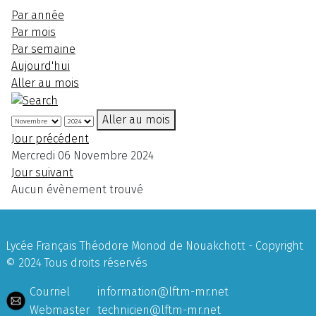
Par année
Par mois
Par semaine
Aujourd'hui
Aller au mois
Aller au mois
Jour précédent
Mercredi 06 Novembre 2024
Jour suivant
Aucun évènement trouvé
Lycée Français Théodore Monod de Nouakchott - Copyright
© 2024 Tous droits réservés
Courriel
information@lftm-mr.net
Webmaster
technicien@lftm-mr.net