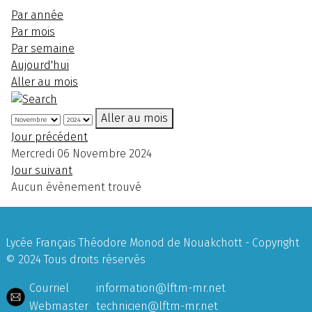
Par année
Par mois
Par semaine
Aujourd'hui
Aller au mois
Aller au mois
Jour précédent
Mercredi 06 Novembre 2024
Jour suivant
Aucun évènement trouvé
Lycée Français Théodore Monod de Nouakchott - Copyright
© 2024 Tous droits réservés
Courriel
information@lftm-mr.net
Webmaster
technicien@lftm-mr.net