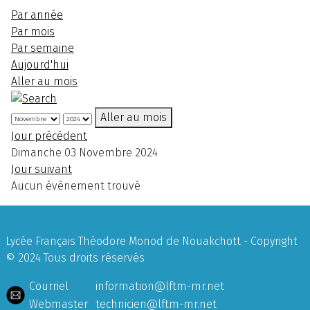
Par année
Par mois
Par semaine
Aujourd'hui
Aller au mois
Aller au mois
Jour précédent
Dimanche 03 Novembre 2024
Jour suivant
Aucun évènement trouvé
Lycée Français Théodore Monod de Nouakchott - Copyright
© 2024 Tous droits réservés
Courriel
information@lftm-mr.net
Webmaster
technicien@lftm-mr.net