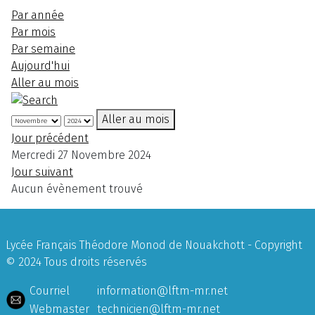
Par année
Par mois
Par semaine
Aujourd'hui
Aller au mois
Aller au mois
Jour précédent
Mercredi 27 Novembre 2024
Jour suivant
Aucun évènement trouvé
Lycée Français Théodore Monod de Nouakchott - Copyright
© 2024 Tous droits réservés
Courriel
information@lftm-mr.net
Webmaster
technicien@lftm-mr.net