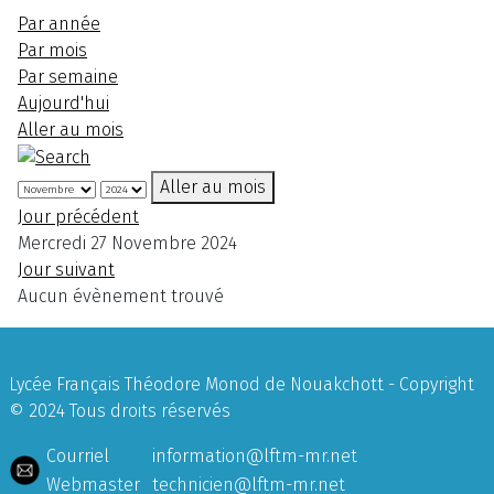
Par année
Par mois
Par semaine
Aujourd'hui
Aller au mois
Aller au mois
Jour précédent
Mercredi 27 Novembre 2024
Jour suivant
Aucun évènement trouvé
Lycée Français Théodore Monod de Nouakchott - Copyright
© 2024 Tous droits réservés
Courriel
information@lftm-mr.net
Webmaster
technicien@lftm-mr.net