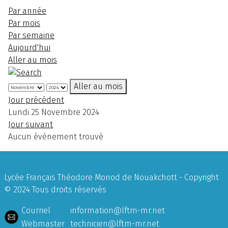
Par année
Par mois
Par semaine
Aujourd'hui
Aller au mois
Aller au mois
Jour précédent
Lundi 25 Novembre 2024
Jour suivant
Aucun évènement trouvé
Lycée Français Théodore Monod de Nouakchott - Copyright
© 2024 Tous droits réservés
Courriel
information@lftm-mr.net
Webmaster
technicien@lftm-mr.net