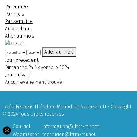
Par année
Par mois
Par semaine
Aujourd'hui
Aller au mois
Aller au mois
Jour précédent
Dimanche 24 Novembre 2024
Jour suivant
Aucun évènement trouvé
Lycée Français Théodore Monod de Nouakchott - Copyright
© 2024 Tous droits réservés
Courriel
information@lftm-mr.net
Webmaster
technicien@lftm-mr.net