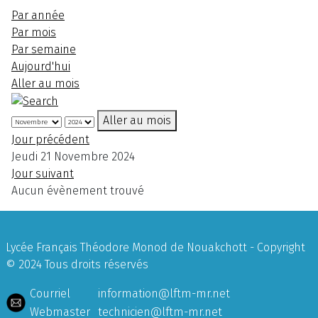
Par année
Par mois
Par semaine
Aujourd'hui
Aller au mois
Aller au mois
Jour précédent
Jeudi 21 Novembre 2024
Jour suivant
Aucun évènement trouvé
Lycée Français Théodore Monod de Nouakchott - Copyright
© 2024 Tous droits réservés
Courriel
information@lftm-mr.net
Webmaster
technicien@lftm-mr.net