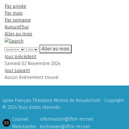
Par année
Par mois
Par semaine
Aujourd'hui
Aller au mois
Aller au mois
Jour précédent
Samedi 02 Novembre 2024
Jour suivant
Aucun évènement trouvé
Lycée Français Théodore Monod de Nouakchott - Copyright
© 2024 Tous droits réservés
Courriel
information@lftm-mr.net
Webmaster
technicien@lftm-mr.net