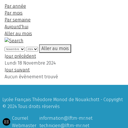
Par année
Par mois
Par semaine
Aujourd'hui
Aller au mois
Aller au mois
Jour précédent
Lundi 18 Novembre 2024
Jour suivant
Aucun évènement trouvé
Lycée Français Théodore Monod de Nouakchott - Copyright
© 2024 Tous droits réservés
Courriel
information@lftm-mr.net
Webmaster
technicien@lftm-mr.net