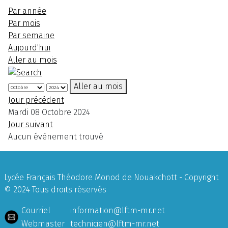
Par année
Par mois
Par semaine
Aujourd'hui
Aller au mois
Aller au mois
Jour précédent
Mardi 08 Octobre 2024
Jour suivant
Aucun évènement trouvé
Lycée Français Théodore Monod de Nouakchott - Copyright
© 2024 Tous droits réservés
Courriel
information@lftm-mr.net
Webmaster
technicien@lftm-mr.net