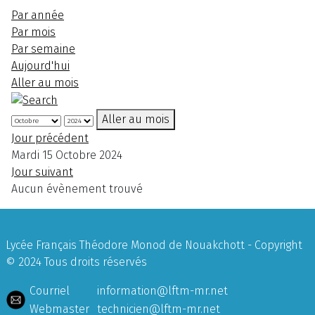
Par année
Par mois
Par semaine
Aujourd'hui
Aller au mois
Aller au mois
Jour précédent
Mardi 15 Octobre 2024
Jour suivant
Aucun évènement trouvé
Lycée Français Théodore Monod de Nouakchott - Copyright
© 2024 Tous droits réservés
Courriel
information@lftm-mr.net
Webmaster
technicien@lftm-mr.net