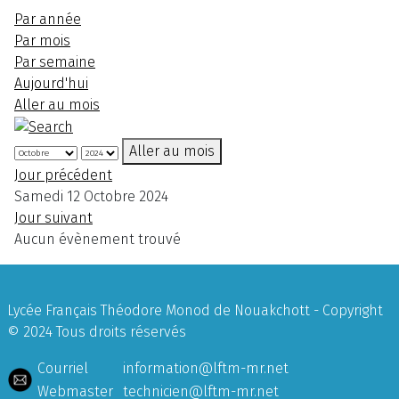
Par année
Par mois
Par semaine
Aujourd'hui
Aller au mois
Aller au mois
Jour précédent
Samedi 12 Octobre 2024
Jour suivant
Aucun évènement trouvé
Lycée Français Théodore Monod de Nouakchott - Copyright
© 2024 Tous droits réservés
Courriel
information@lftm-mr.net
Webmaster
technicien@lftm-mr.net