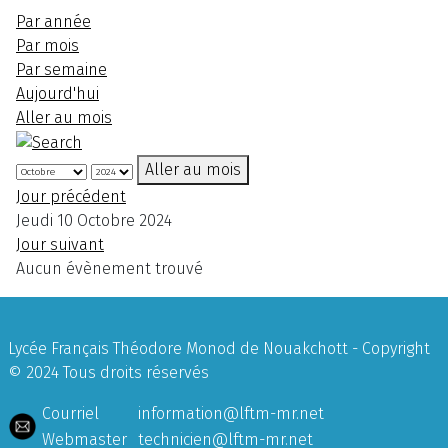
Par année
Par mois
Par semaine
Aujourd'hui
Aller au mois
Aller au mois
Jour précédent
Jeudi 10 Octobre 2024
Jour suivant
Aucun évènement trouvé
Lycée Français Théodore Monod de Nouakchott - Copyright
© 2024 Tous droits réservés
Courriel
information@lftm-mr.net
Webmaster
technicien@lftm-mr.net