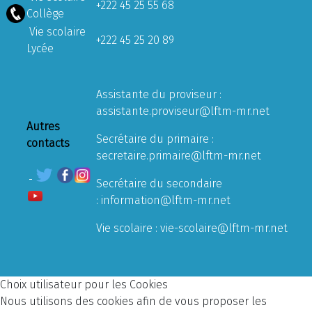
+222 45 25 55 68
Collège
Vie scolaire
+222 45 25 20 89
Lycée
Assistante du proviseur :
assistante.proviseur@lftm-mr.net
Autres
Secrétaire du primaire :
contacts
secretaire.primaire@lftm-mr.net
Secrétaire du secondaire
:
information@lftm-mr.net
Vie scolaire :
vie-scolaire@lftm-mr.net
Choix utilisateur pour les Cookies
Nous utilisons des cookies afin de vous proposer les