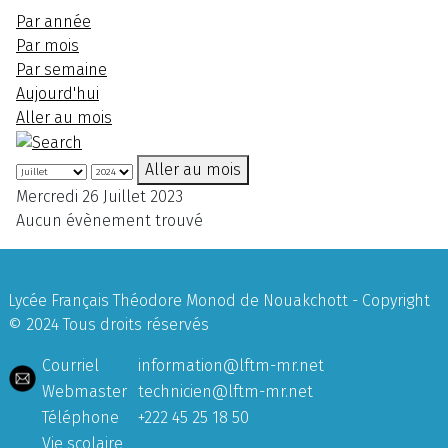
Par année
Par mois
Par semaine
Aujourd'hui
Aller au mois
Aller au mois
Mercredi 26 Juillet 2023
Aucun évènement trouvé
Lycée Français Théodore Monod de Nouakchott - Copyright
© 2024 Tous droits réservés
Courriel
information@lftm-mr.net
Webmaster
technicien@lftm-mr.net
Téléphone
+222 45 25 18 50
Vie scolaire