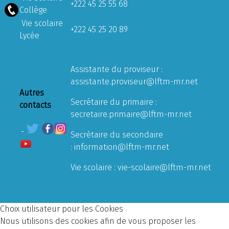
+222 45 25 55 68
Collège
Vie scolaire
+222 45 25 20 89
Lycée
Assistante du proviseur :
assistante.proviseur@lftm-mr.net
Autres
Secrétaire du primaire :
contacts
secretaire.primaire@lftm-mr.net
Secrétaire du secondaire
:
information@lftm-mr.net
Vie scolaire :
vie-scolaire@lftm-mr.net
Choix utilisateur pour les Cookies
Nous utilisons des cookies afin de vous proposer les