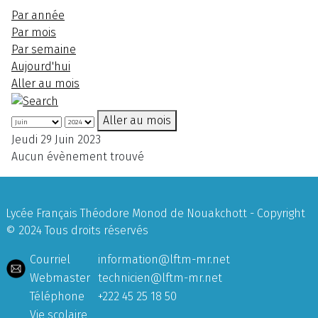
Par année
Par mois
Par semaine
Aujourd'hui
Aller au mois
Aller au mois
Jeudi 29 Juin 2023
Aucun évènement trouvé
Lycée Français Théodore Monod de Nouakchott - Copyright
© 2024 Tous droits réservés
Courriel
information@lftm-mr.net
Webmaster
technicien@lftm-mr.net
Téléphone
+222 45 25 18 50
Vie scolaire