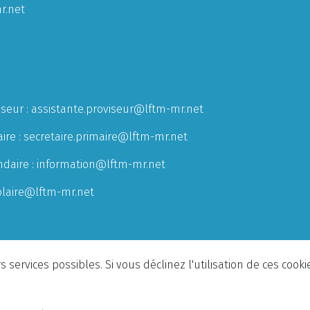
r.net
iseur :
assistante.proviseur@lftm-mr.net
ire :
secretaire.primaire@lftm-mr.net
ndaire :
information@lftm-mr.net
olaire@lftm-mr.net
 services possibles. Si vous déclinez l'utilisation de ces cook