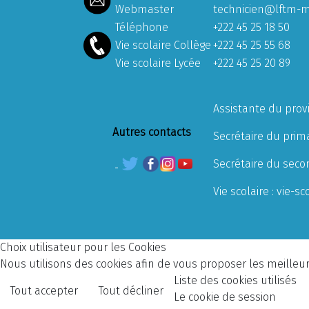
Webmaster
technicien@lftm-m
Téléphone
+222 45 25 18 50
Vie scolaire Collège
+222 45 25 55 68
Vie scolaire Lycée
+222 45 25 20 89
Assistante du prov
Autres contacts
Secrétaire du prima
Secrétaire du seco
Vie scolaire :
vie-sc
Choix utilisateur pour les Cookies
Nous utilisons des cookies afin de vous proposer les meilleurs
Liste des cookies utilisés
Tout accepter
Tout décliner
Le cookie de session