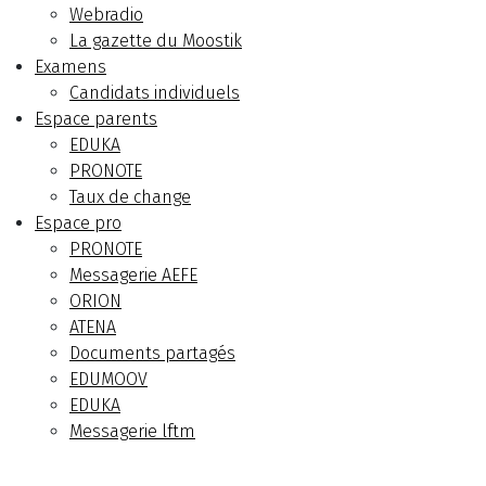
Webradio
La gazette du Moostik
Examens
Candidats individuels
Espace parents
EDUKA
PRONOTE
Taux de change
Espace pro
PRONOTE
Messagerie AEFE
ORION
ATENA
Documents partagés
EDUMOOV
EDUKA
Messagerie lftm