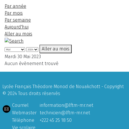
Par année
Par mois
Par semaine
Aujourd'hui
Aller au mois
Aller au mois
Mardi 30 Mai 2023
Aucun évènement trouvé
Lycée Français Théodore Monod de Nouakchott - Copyright
© 2024 Tous droits réservés
Courriel
information@lftm-mr.net
Webmaster
technicien@lftm-mr.net
Téléphone
+222 45 25 18 50
Vie scolaire