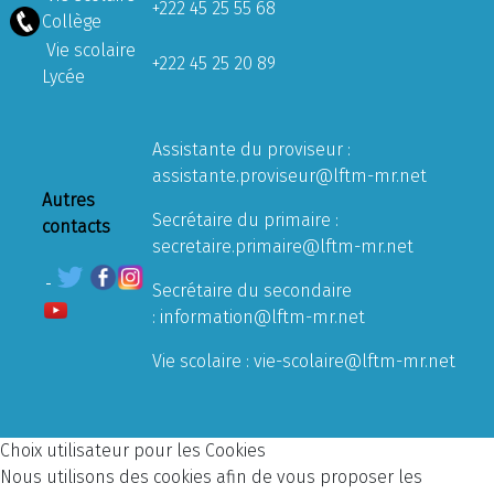
+222 45 25 55 68
Collège
Vie scolaire
+222 45 25 20 89
Lycée
Assistante du proviseur :
assistante.proviseur@lftm-mr.net
Autres
Secrétaire du primaire :
contacts
secretaire.primaire@lftm-mr.net
Secrétaire du secondaire
:
information@lftm-mr.net
Vie scolaire :
vie-scolaire@lftm-mr.net
Choix utilisateur pour les Cookies
Nous utilisons des cookies afin de vous proposer les