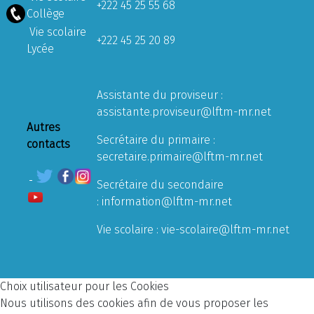
+222 45 25 55 68
Collège
Vie scolaire
+222 45 25 20 89
Lycée
Assistante du proviseur :
assistante.proviseur@lftm-mr.net
Autres
Secrétaire du primaire :
contacts
secretaire.primaire@lftm-mr.net
Secrétaire du secondaire
:
information@lftm-mr.net
Vie scolaire :
vie-scolaire@lftm-mr.net
Choix utilisateur pour les Cookies
Nous utilisons des cookies afin de vous proposer les