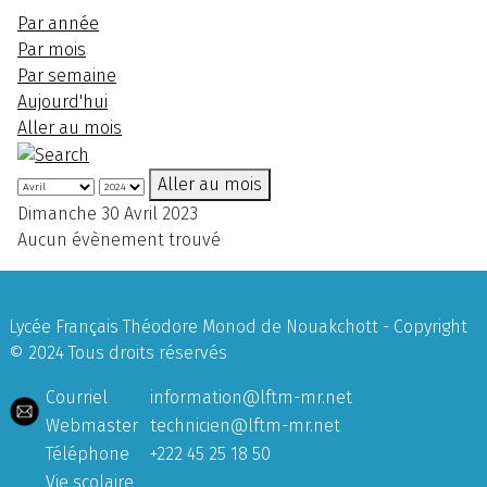
Par année
Par mois
Par semaine
Aujourd'hui
Aller au mois
Aller au mois
Dimanche 30 Avril 2023
Aucun évènement trouvé
Lycée Français Théodore Monod de Nouakchott - Copyright
© 2024 Tous droits réservés
Courriel
information@lftm-mr.net
Webmaster
technicien@lftm-mr.net
Téléphone
+222 45 25 18 50
Vie scolaire