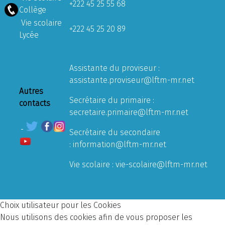
+222 45 25 55 68
Collège
Vie scolaire
+222 45 25 20 89
Lycée
Assistante du proviseur :
assistante.proviseur@lftm-mr.net
Autres
Secrétaire du primaire :
contacts
secretaire.primaire@lftm-mr.net
Secrétaire du secondaire
:
information@lftm-mr.net
Vie scolaire :
vie-scolaire@lftm-mr.net
Choix utilisateur pour les Cookies
Nous utilisons des cookies afin de vous proposer les