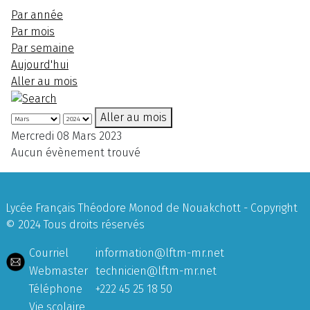
Par année
Par mois
Par semaine
Aujourd'hui
Aller au mois
Aller au mois
Mercredi 08 Mars 2023
Aucun évènement trouvé
Lycée Français Théodore Monod de Nouakchott - Copyright
© 2024 Tous droits réservés
Courriel
information@lftm-mr.net
Webmaster
technicien@lftm-mr.net
Téléphone
+222 45 25 18 50
Vie scolaire