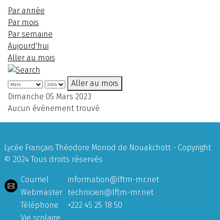
Par année
Par mois
Par semaine
Aujourd'hui
Aller au mois
Aller au mois
Dimanche 05 Mars 2023
Aucun évènement trouvé
Lycée Français Théodore Monod de Nouakchott - Copyright
© 2024 Tous droits réservés
Courriel
information@lftm-mr.net
Webmaster
technicien@lftm-mr.net
Téléphone
+222 45 25 18 50
Vie scolaire