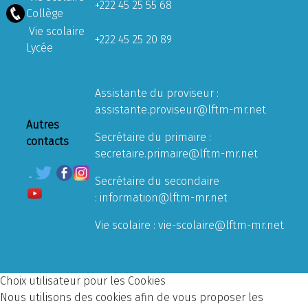
+222 45 25 55 68
Collège
Vie scolaire
+222 45 25 20 89
Lycée
Assistante du proviseur :
assistante.proviseur@lftm-mr.net
Autres
Secrétaire du primaire :
contacts
secretaire.primaire@lftm-mr.net
Secrétaire du secondaire
:
information@lftm-mr.net
Vie scolaire :
vie-scolaire@lftm-mr.net
Choix utilisateur pour les Cookies
Nous utilisons des cookies afin de vous proposer les