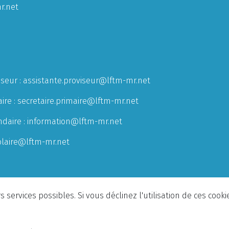
r.net
iseur :
assistante.proviseur@lftm-mr.net
ire :
secretaire.primaire@lftm-mr.net
ndaire :
information@lftm-mr.net
olaire@lftm-mr.net
 services possibles. Si vous déclinez l'utilisation de ces cook