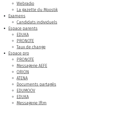
Webradio
La gazette du Moostik
Examens
Candidats individuels
Espace parents
EDUKA
PRONOTE
Taux de change
Espace pro
PRONOTE
Messagerie AEFE
ORION
ATENA
Documents partagés
EDUMOOV
EDUKA
Messagerie lftm