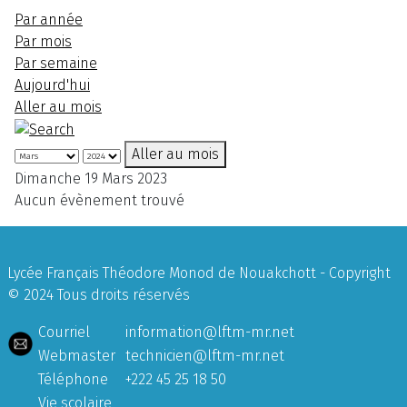
Par année
Par mois
Par semaine
Aujourd'hui
Aller au mois
Aller au mois
Dimanche 19 Mars 2023
Aucun évènement trouvé
Lycée Français Théodore Monod de Nouakchott - Copyright
© 2024 Tous droits réservés
Courriel
information@lftm-mr.net
Webmaster
technicien@lftm-mr.net
Téléphone
+222 45 25 18 50
Vie scolaire