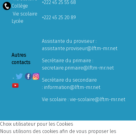
+222 45 25 55 68
Collège
Vie scolaire
+222 45 25 20 89
Lycée
Assistante du proviseur :
assistante.proviseur@lftm-mr.net
Autres
Secrétaire du primaire :
contacts
secretaire.primaire@lftm-mr.net
Secrétaire du secondaire
:
information@lftm-mr.net
Vie scolaire :
vie-scolaire@lftm-mr.net
Choix utilisateur pour les Cookies
Nous utilisons des cookies afin de vous proposer les