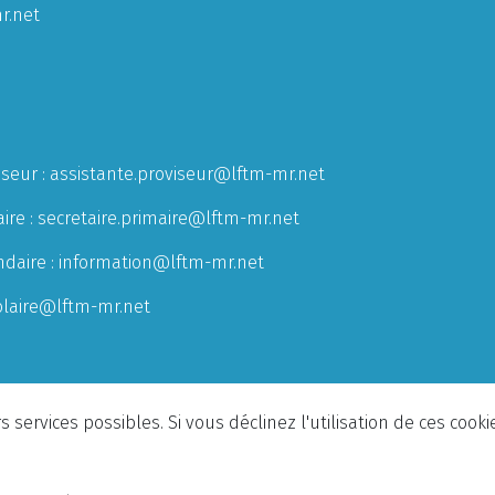
r.net
iseur :
assistante.proviseur@lftm-mr.net
ire :
secretaire.primaire@lftm-mr.net
ndaire :
information@lftm-mr.net
olaire@lftm-mr.net
 services possibles. Si vous déclinez l'utilisation de ces cook