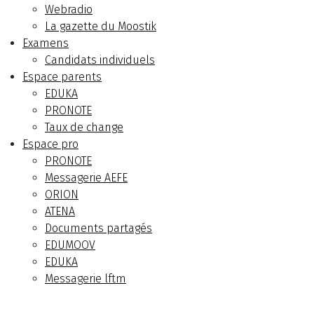
Webradio
La gazette du Moostik
Examens
Candidats individuels
Espace parents
EDUKA
PRONOTE
Taux de change
Espace pro
PRONOTE
Messagerie AEFE
ORION
ATENA
Documents partagés
EDUMOOV
EDUKA
Messagerie lftm