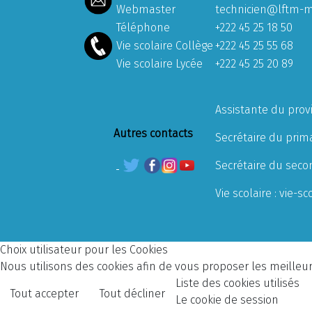
Webmaster
technicien@lftm-m
Téléphone
+222 45 25 18 50
Vie scolaire Collège
+222 45 25 55 68
Vie scolaire Lycée
+222 45 25 20 89
Assistante du prov
Autres contacts
Secrétaire du prima
Secrétaire du seco
Vie scolaire :
vie-sc
Choix utilisateur pour les Cookies
Nous utilisons des cookies afin de vous proposer les meilleurs
Liste des cookies utilisés
Tout accepter
Tout décliner
Le cookie de session