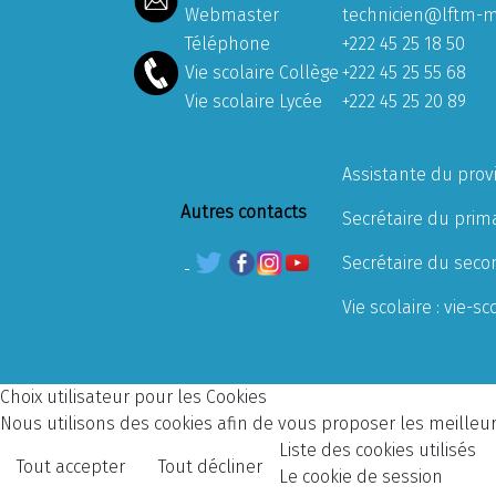
Webmaster
technicien@lftm-m
Téléphone
+222 45 25 18 50
Vie scolaire Collège
+222 45 25 55 68
Vie scolaire Lycée
+222 45 25 20 89
Assistante du prov
Autres contacts
Secrétaire du prima
Secrétaire du seco
Vie scolaire :
vie-sc
Choix utilisateur pour les Cookies
Nous utilisons des cookies afin de vous proposer les meilleurs
Liste des cookies utilisés
Tout accepter
Tout décliner
Le cookie de session