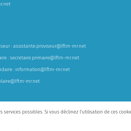
r.net
iseur :
assistante.proviseur@lftm-mr.net
ire :
secretaire.primaire@lftm-mr.net
ndaire :
information@lftm-mr.net
olaire@lftm-mr.net
 services possibles. Si vous déclinez l'utilisation de ces cook