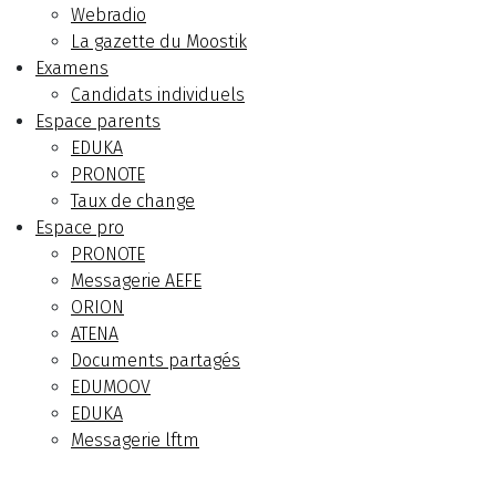
Webradio
La gazette du Moostik
Examens
Candidats individuels
Espace parents
EDUKA
PRONOTE
Taux de change
Espace pro
PRONOTE
Messagerie AEFE
ORION
ATENA
Documents partagés
EDUMOOV
EDUKA
Messagerie lftm