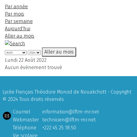
Par année
Par mois
Par semaine
Aujourd'hui
Aller au mois
Aller au mois
Lundi 22 Août 2022
Aucun évènement trouvé
Lycée Français Théodore Monod de Nouakchott - Copyright
© 2024 Tous droits réservés
Courriel
information@lftm-mr.net
Webmaster
technicien@lftm-mr.net
Téléphone
+222 45 25 18 50
Vie scolaire