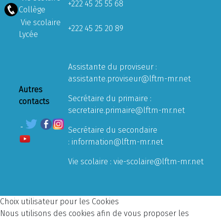
+222 45 25 55 68
Collège
Vie scolaire
+222 45 25 20 89
Lycée
Assistante du proviseur :
assistante.proviseur@lftm-mr.net
Autres
Secrétaire du primaire :
contacts
secretaire.primaire@lftm-mr.net
Secrétaire du secondaire
:
information@lftm-mr.net
Vie scolaire :
vie-scolaire@lftm-mr.net
Choix utilisateur pour les Cookies
Nous utilisons des cookies afin de vous proposer les