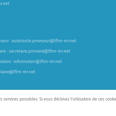
r.net
iseur :
assistante.proviseur@lftm-mr.net
ire :
secretaire.primaire@lftm-mr.net
ndaire :
information@lftm-mr.net
olaire@lftm-mr.net
 services possibles. Si vous déclinez l'utilisation de ces cook