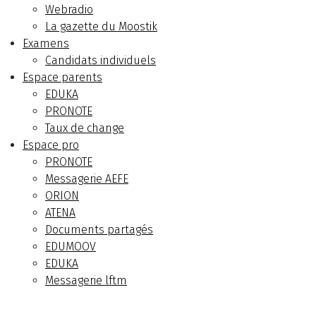
Webradio
La gazette du Moostik
Examens
Candidats individuels
Espace parents
EDUKA
PRONOTE
Taux de change
Espace pro
PRONOTE
Messagerie AEFE
ORION
ATENA
Documents partagés
EDUMOOV
EDUKA
Messagerie lftm