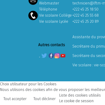
Webmaster
technicien@lftm-m
Téléphone
+222 45 25 18 50
Vie scolaire Collège
+222 45 25 55 68
Vie scolaire Lycée
+222 45 25 20 89
Assistante du prov
Autres contacts
Secrétaire du prima
Secrétaire du seco
Vie scolaire :
vie-sc
Choix utilisateur pour les Cookies
Nous utilisons des cookies afin de vous proposer les meilleurs
Liste des cookies utilisés
Tout accepter
Tout décliner
Le cookie de session