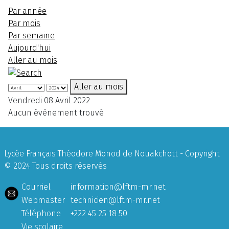
Par année
Par mois
Par semaine
Aujourd'hui
Aller au mois
Aller au mois
Vendredi 08 Avril 2022
Aucun évènement trouvé
Lycée Français Théodore Monod de Nouakchott - Copyright
© 2024 Tous droits réservés
Courriel
information@lftm-mr.net
Webmaster
technicien@lftm-mr.net
Téléphone
+222 45 25 18 50
Vie scolaire