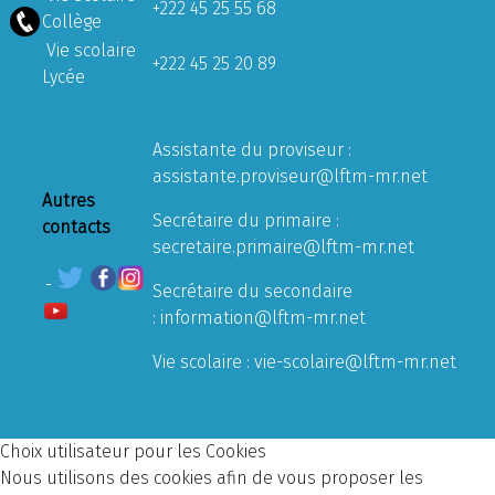
+222 45 25 55 68
Collège
Vie scolaire
+222 45 25 20 89
Lycée
Assistante du proviseur :
assistante.proviseur@lftm-mr.net
Autres
Secrétaire du primaire :
contacts
secretaire.primaire@lftm-mr.net
Secrétaire du secondaire
:
information@lftm-mr.net
Vie scolaire :
vie-scolaire@lftm-mr.net
Choix utilisateur pour les Cookies
Nous utilisons des cookies afin de vous proposer les