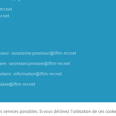
mr.net
r.net
iseur :
assistante.proviseur@lftm-mr.net
ire :
secretaire.primaire@lftm-mr.net
ndaire :
information@lftm-mr.net
olaire@lftm-mr.net
 services possibles. Si vous déclinez l'utilisation de ces cook