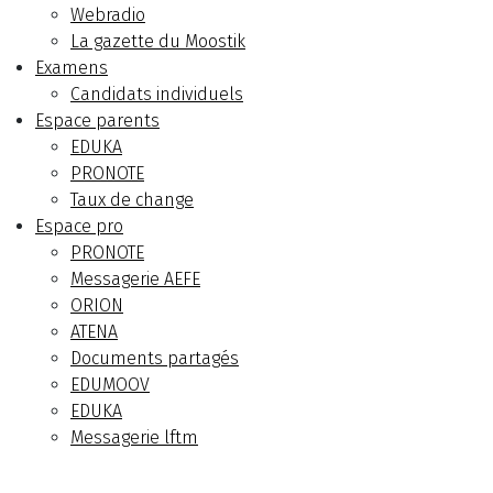
Webradio
La gazette du Moostik
Examens
Candidats individuels
Espace parents
EDUKA
PRONOTE
Taux de change
Espace pro
PRONOTE
Messagerie AEFE
ORION
ATENA
Documents partagés
EDUMOOV
EDUKA
Messagerie lftm