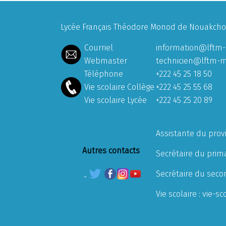
Lycée Français Théodore Monod de Nouakchott
Courriel
information@lftm-
Webmaster
technicien@lftm-m
Téléphone
+222 45 25 18 50
Vie scolaire Collège
+222 45 25 55 68
Vie scolaire Lycée
+222 45 25 20 89
Assistante du prov
Autres contacts
Secrétaire du prima
Secrétaire du seco
Vie scolaire :
vie-sc