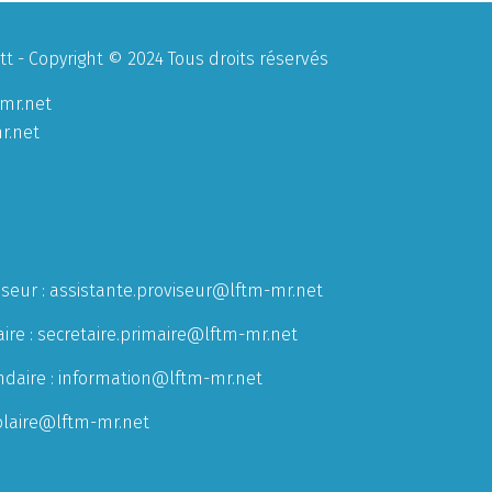
 - Copyright © 2024 Tous droits réservés
mr.net
r.net
iseur :
assistante.proviseur@lftm-mr.net
ire :
secretaire.primaire@lftm-mr.net
ndaire :
information@lftm-mr.net
olaire@lftm-mr.net