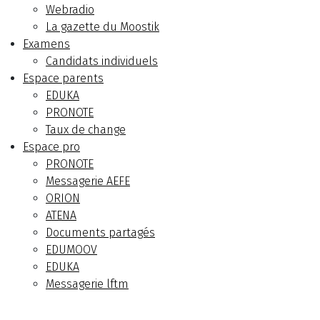
Webradio
La gazette du Moostik
Examens
Candidats individuels
Espace parents
EDUKA
PRONOTE
Taux de change
Espace pro
PRONOTE
Messagerie AEFE
ORION
ATENA
Documents partagés
EDUMOOV
EDUKA
Messagerie lftm