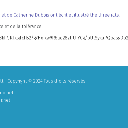
 de Catherine Dubois ont écrit et illustré the three rats.
ce et de la tolérance.
lb8kIPJRFxsjFcFB2/g7Hx-kw9R6ao28ztfU-YCg/pUtSykaPQbasgDp
 - Copyright © 2024 Tous droits réservés
mr.net
r.net