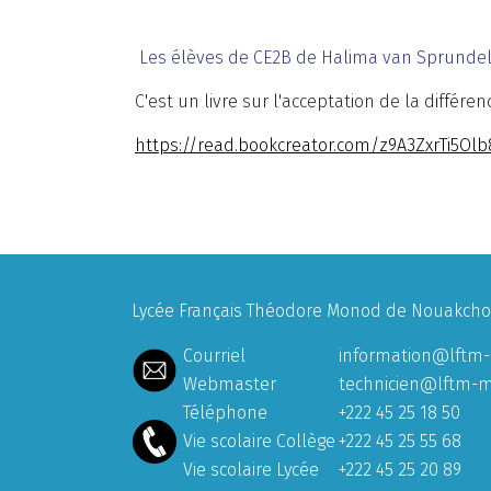
Les élèves de CE2B de Halima van Sprundel et
C'est un livre sur l'acceptation de la différen
https://read.bookcreator.com/z9A3ZxrTi5O
Lycée Français Théodore Monod de Nouakchott
Courriel
information@lftm-
Webmaster
technicien@lftm-m
Téléphone
+222 45 25 18 50
Vie scolaire Collège
+222 45 25 55 68
Vie scolaire Lycée
+222 45 25 20 89