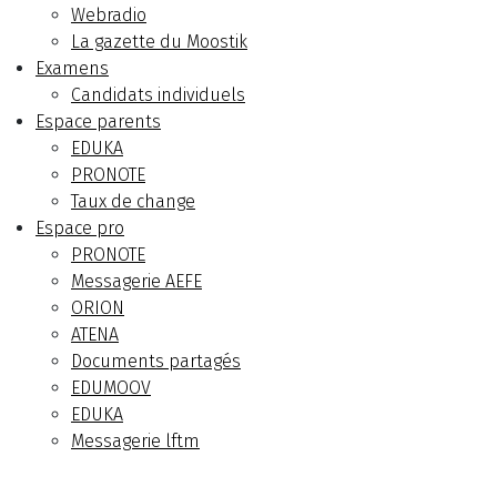
Webradio
La gazette du Moostik
Examens
Candidats individuels
Espace parents
EDUKA
PRONOTE
Taux de change
Espace pro
PRONOTE
Messagerie AEFE
ORION
ATENA
Documents partagés
EDUMOOV
EDUKA
Messagerie lftm