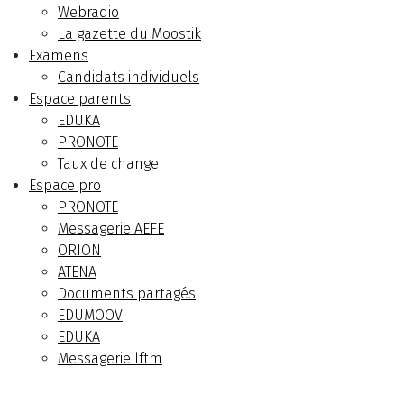
Webradio
La gazette du Moostik
Examens
Candidats individuels
Espace parents
EDUKA
PRONOTE
Taux de change
Espace pro
PRONOTE
Messagerie AEFE
ORION
ATENA
Documents partagés
EDUMOOV
EDUKA
Messagerie lftm