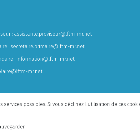
iseur :
assistante.proviseur@lftm-mr.net
ire :
secretaire.primaire@lftm-mr.net
ndaire :
information@lftm-mr.net
olaire@lftm-mr.net
 services possibles. Si vous déclinez l'utilisation de ces cook
auvegarder