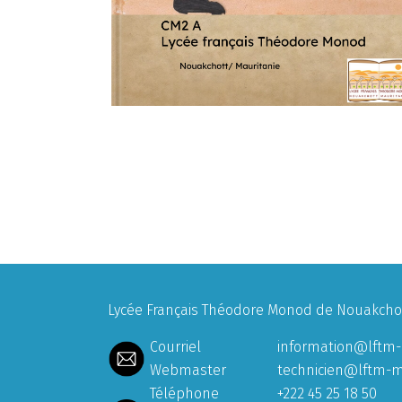
Lycée Français Théodore Monod de Nouakchott
Courriel
information@lftm-
Webmaster
technicien@lftm-m
Téléphone
+222 45 25 18 50