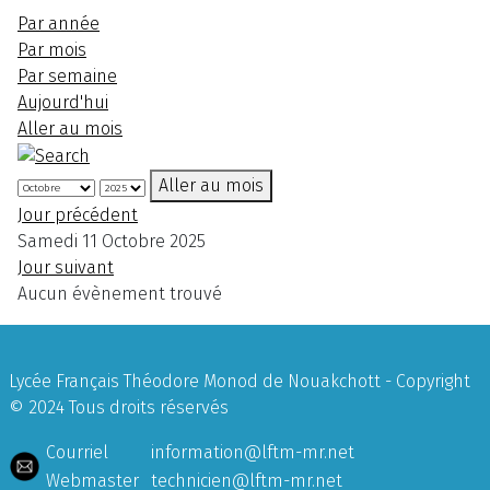
Par année
Par mois
Par semaine
Aujourd'hui
Aller au mois
Aller au mois
Jour précédent
Samedi 11 Octobre 2025
Jour suivant
Aucun évènement trouvé
Lycée Français Théodore Monod de Nouakchott - Copyright
© 2024 Tous droits réservés
Courriel
information@lftm-mr.net
Webmaster
technicien@lftm-mr.net